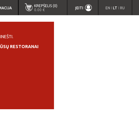
KREPŠELIS (0)
MACIJA
ĮEITI
EN
LT
RU
|
|
0.00 €
INEŠTI.
ŪSŲ RESTORANAI