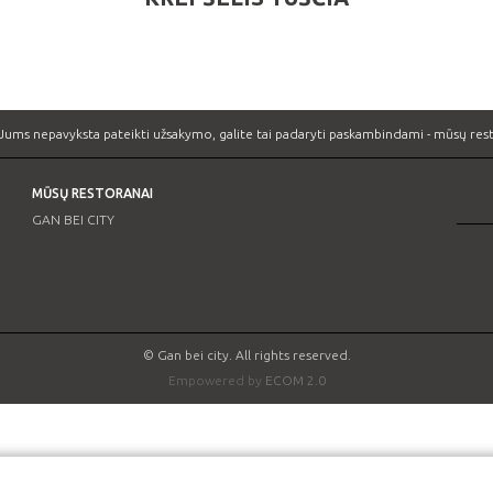
Jums nepavyksta pateikti užsakymo, galite tai padaryti paskambindami -
mūsų rest
MŪSŲ RESTORANAI
GAN BEI CITY
© Gan bei city. All rights reserved.
Empowered by
ECOM 2.0