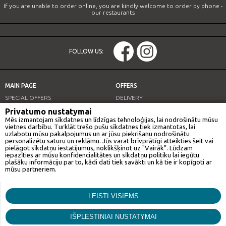
If you are unable to order online, you are kindly welcome to order by phone -
our restaurants
FOLLOW US:
MAIN PAGE
OFFERS
SPECIAL OFFERS
DELIVERY
OUR RESTAURANTS
LUNCH OFFER
Privatumo nustatymai
Mēs izmantojam sīkdatnes un līdzīgas tehnoloģijas, lai nodrošinātu mūsu
INFO
vietnes darbību. Turklāt trešo pušu sīkdatnes tiek izmantotas, lai
uzlabotu mūsu pakalpojumus un ar jūsu piekrišanu nodrošinātu
personalizētu saturu un reklāmu. Jūs varat brīvprātīgi atteikties šeit vai
pielāgot sīkdatņu iestatījumus, noklikšķinot uz "Vairāk". Lūdzam
iepazīties ar mūsu konfidencialitātes un sīkdatņu politiku lai iegūtu
OUR RESTAURANTS
plašāku informāciju par to, kādi dati tiek savākti un kā tie ir kopīgoti ar
mūsu partneriem.
GAN BEI CITY
Mārketings
LEISTI VISIEMS
© Gan bei city. All rights reserved.
Šīs sīkdatnes tīmekļa vietnē var izvietot mūsu reklāmas partneri. Šie
Funkcionālās
uzņēmumi var izmantot šos datus, lai izveidotu jūsu interešu profilu
Empowered by
ECOM 2.0
un rādītu atbilstošu reklāmu citās vietnēs. Viņi neglabā personisko