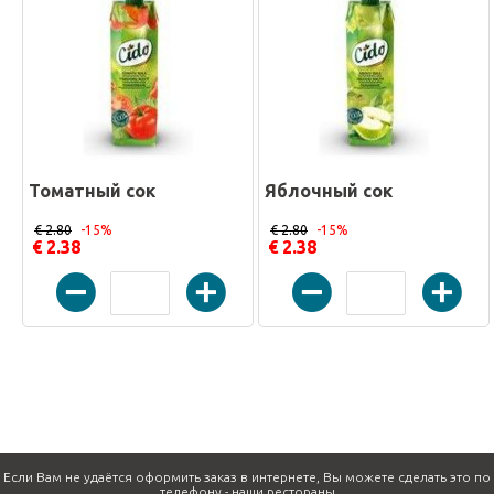
Томатный сок
Яблочный сок
€ 2.80
-15%
€ 2.80
-15%
€ 2.38
€ 2.38
Если Вам не удаётся оформить заказ в интернете, Вы можете сделать это по
телефону -
наши рестораны