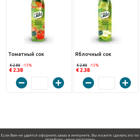
Томатный сок
Яблочный сок
€ 2.80
-15%
€ 2.80
-15%
€ 2.38
€ 2.38
Если Вам не удаётся оформить заказ в интернете, Вы можете сделать это по
телефону -
наши рестораны