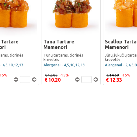
 Tartare
Tuna Tartare
Scallop Tarta
ri
Mamenori
Mamenori
taras, tigrinės
Tunų tartaras, tigrinės
Jūrų šukučių tartar
krevetės
krevetės
- 4,5,10,12,13
Alergenai - 4,5,10,12,13
Alergenai - 2,4,5,
-15%
€ 12.00
-15%
€ 14.50
-15%
€ 10.20
€ 12.33