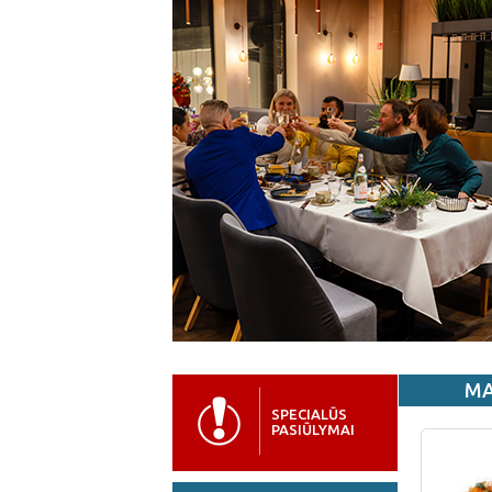
MA
SPECIALŪS
PASIŪLYMAI