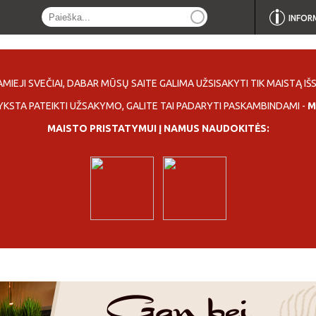
INFOR
MIEJI SVEČIAI, DABAR MŪSŲ SAITE GALIMA UŽSISAKYTI TIK MAISTĄ IŠS
YKSTA PATEIKTI UŽSAKYMO, GALITE TAI PADARYTI PASKAMBINDAMI -
M
MAISTO PRISTATYMUI Į NAMUS NAUDOKITĖS: