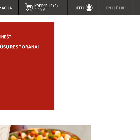
KREPŠELIS (0)
MACIJA
ĮEITI
EN
LT
RU
|
|
0.00 €
INEŠTI.
ŪSŲ RESTORANAI