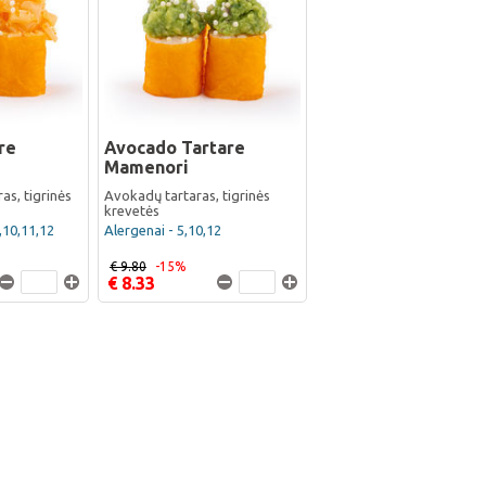
re
Avocado Tartare
Mamenori
as, tigrinės
Avokadų tartaras, tigrinės
krevetės
8,10,11,12
Alergenai - 5,10,12
€ 9.80
-15%
€ 8.33