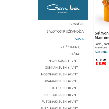
BRANČAS
SALOTOS IR UŽKANDŽIAI
Salmon
Mameno
SUŠIAI
Lašišų tar
2 UŽ 1 KAINĄ
krevetės
Alergenai 
SAŠIMI
€ 10.50
NIGIRI SUŠIAI (1 VNT.)
€ 8.93
GUNKAN SUSHI (1 VNT.)
HOSOMAKI SUSHI (6 VNT.)
URAMAKI SUSHI (6 VNT.)
HOT SUSHI (8 VNT.)
SUPREME SUSHI (8 VNT.)
FUTOMAKI SUSHI (6 VNT.)
FURAI MAKI SUSHI (6 VNT.)