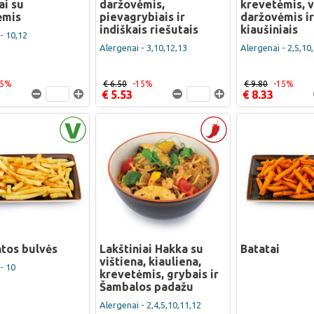
ai su
daržovėmis,
krevetėmis, v
ėmis
pievagrybiais ir
daržovėmis ir
indiškais riešutais
kiaušiniais
- 10,12
Alergenai - 3,10,12,13
Alergenai - 2,5,10
15%
€ 6.50
-15%
€ 9.80
-15%
€ 5.53
€ 8.33
tos bulvės
Lakštiniai Hakka su
Batatai
vištiena, kiauliena,
- 10
krevetėmis, grybais ir
Šambalos padažu
Alergenai - 2,4,5,10,11,12