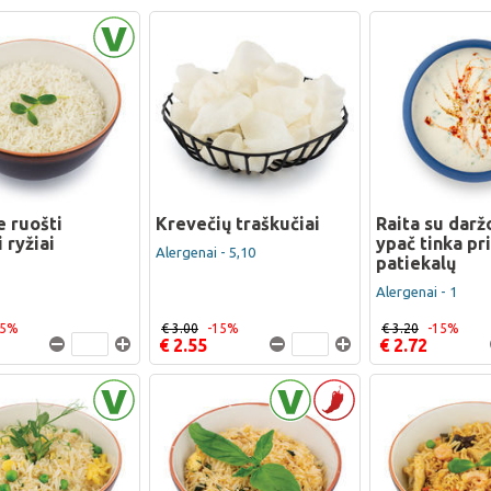
 ruošti
Krevečių traškučiai
Raita su dar
 ryžiai
ypač tinka pr
Alergenai - 5,10
patiekalų
Alergenai - 1
15%
€ 3.00
-15%
€ 3.20
-15%
€ 2.55
€ 2.72