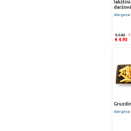
lakštini
daržov
Alergenai 
€ 5.80
-
€ 4.93
Gruzdin
Alergenai 