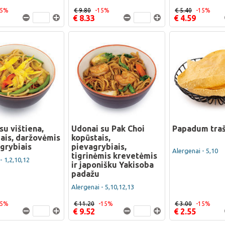
15%
€ 9.80
-15%
€ 5.40
-15%
€ 8.33
€ 4.59
su vištiena,
Udonai su Pak Choi
Papadum traš
iais, daržovėmis
kopūstais,
agrybiais
pievagrybiais,
Alergenai - 5,10
tigrinėmis krevetėmis
- 1,2,10,12
ir japonišku Yakisoba
padažu
Alergenai - 5,10,12,13
15%
€ 11.20
-15%
€ 3.00
-15%
€ 9.52
€ 2.55