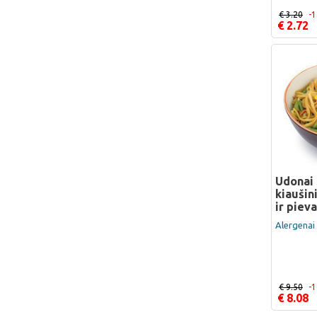
€ 3.20
-
€ 2.72
Udonai 
kiaušin
ir piev
Alergenai 
€ 9.50
-
€ 8.08