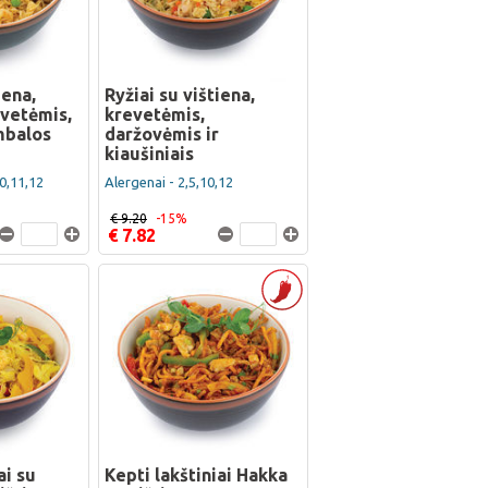
iena,
Ryžiai su vištiena,
evetėmis,
krevetėmis,
mbalos
daržovėmis ir
kiaušiniais
10,11,12
Alergenai - 2,5,10,12
€ 9.20
-15%
€ 7.82
ai su
Kepti lakštiniai Hakka