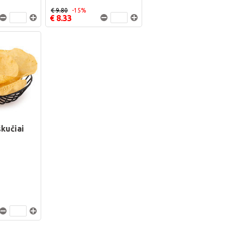
€ 9.80
-15%
€ 8.33
kučiai