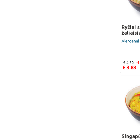
Ryžiai s
žaliaisi
Alergenai 
€ 4.50
-
€ 3.83
Singapū