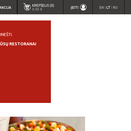
KREPŠELIS (0)
MACIJA
ĮEITI
EN
LT
RU
|
|
0.00 €
INEŠTI.
ŪSŲ RESTORANAI