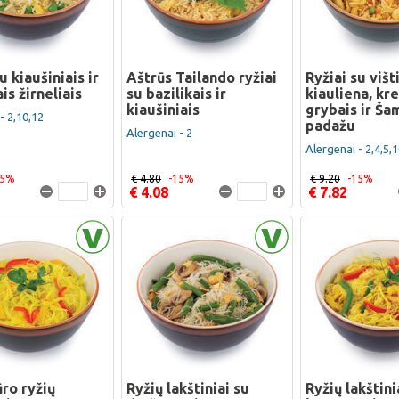
u kiaušiniais ir
Aštrūs Tailando ryžiai
Ryžiai su višt
ais žirneliais
su bazilikais ir
kiauliena, kr
kiaušiniais
grybais ir Ša
- 2,10,12
padažu
Alergenai - 2
Alergenai - 2,4,5,
15%
€ 4.80
-15%
€ 9.20
-15%
€ 4.08
€ 7.82
ro ryžių
Ryžių lakštiniai su
Ryžių lakštini