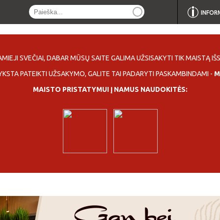
INFOR
MIEJI SVEČIAI, DABAR MŪSŲ SAITE GALIMA UŽSISAKYTI TIK MAISTĄ IŠS
YKSTA PATEIKTI UŽSAKYMO, GALITE TAI PADARYTI PASKAMBINDAMI -
M
MAISTO PRISTATYMUI Į NAMUS NAUDOKITĖS: