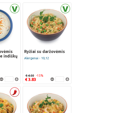
žovėmis
Ryžiai su daržovėmis
ie indiškų
Alergenai - 10,12
€ 4.50
-15%
€ 3.83