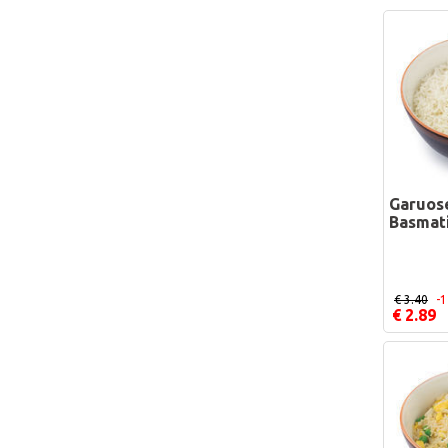
Garuose
Basmati
€ 3.40
-
€ 2.89