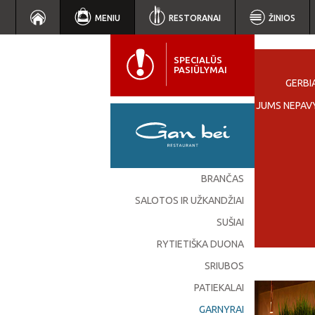
MENIU
RESTORANAI
ŽINIOS
SPECIALŪS
PASIŪLYMAI
GERBIA
JEIGU JUMS NEPAV
BRANČAS
SALOTOS IR UŽKANDŽIAI
SUŠIAI
RYTIETIŠKA DUONA
SRIUBOS
PATIEKALAI
GARNYRAI