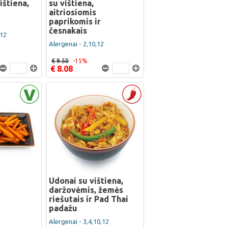
ištiena,
su vištiena,
aitriosiomis
paprikomis ir
česnakais
,12
Alergenai - 2,10,12
€ 9.50
-15%
€ 8.08
Udonai su vištiena,
daržovėmis, žemės
riešutais ir Pad Thai
padažu
Alergenai - 3,4,10,12